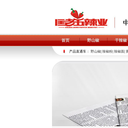
首页
野山椒
干辣椒
产品直通车：
野山椒
|
辣椒粉
|
辣椒面
|