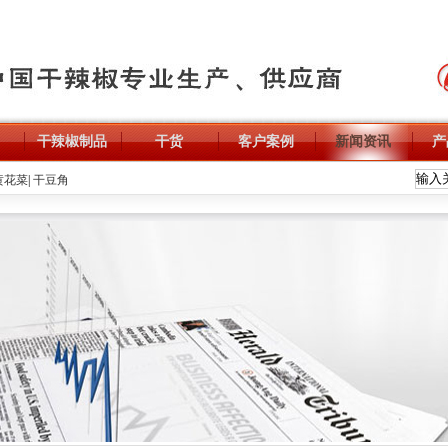
干辣椒制品
干货
客户案例
新闻资讯
产
黄花菜
|
干豆角