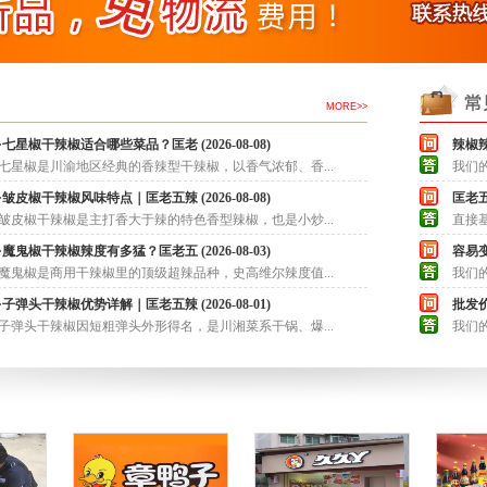
MORE>>
·七星椒干辣椒适合哪些菜品？匡老 (2026-08-08)
辣椒
七星椒是川渝地区经典的香辣型干辣椒，以香气浓郁、香...
我们
·皱皮椒干辣椒风味特点｜匡老五辣 (2026-08-08)
匡老
皱皮椒干辣椒是主打香大于辣的特色香型辣椒，也是小炒...
直接
·魔鬼椒干辣椒辣度有多猛？匡老五 (2026-08-03)
容易
魔鬼椒是商用干辣椒里的顶级超辣品种，史高维尔辣度值...
我们的
·子弹头干辣椒优势详解｜匡老五辣 (2026-08-01)
批发
子弹头干辣椒优势详解｜匡
七星椒干辣椒适合哪些菜品
子弹头干辣椒因短粗弹头外形得名，是川湘菜系干锅、爆...
我们