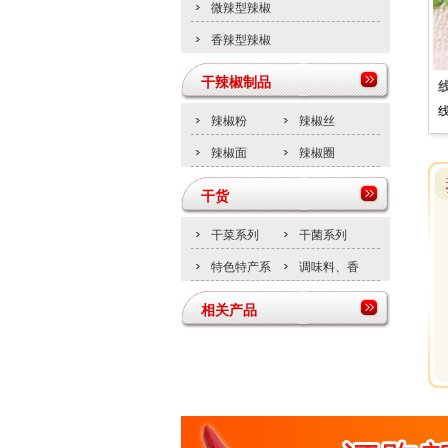
微辣型辣椒
香辣型辣椒
干辣椒制品
3万
精品辣椒面
精品辣椒粉
...
辣椒面又称辣椒末，分为...
辣椒粉，又称辣椒碎、辣...
辣椒粉
辣椒丝
辣椒面
辣椒圈
干货
干菜系列
干菌系列
特色特产系
调味料、香
列
辛料
相关产品