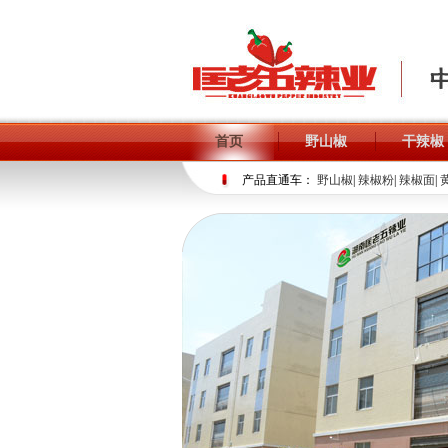
首页
野山椒
干辣椒
产品直通车：
野山椒
|
辣椒粉
|
辣椒面
|