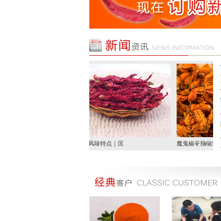
椒风味特点｜匡
魔鬼椒干辣椒辣度有多猛？
辣椒粉，又称辣椒碎、辣...