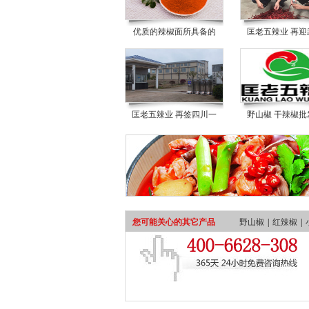
优质的辣椒面所具备的
匡老五辣业 再迎
匡老五辣业 再签四川一
野山椒 干辣椒批
您可能关心的其它产品
野山椒
|
红辣椒
|