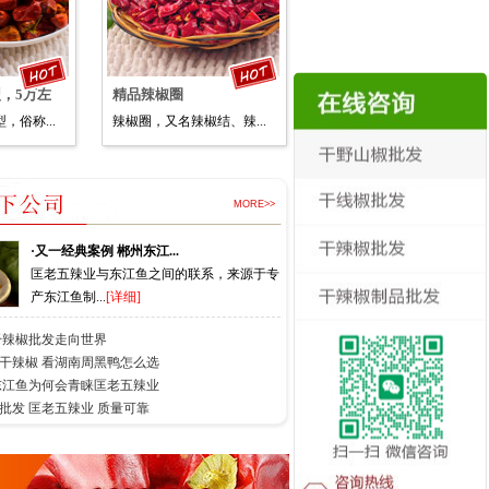
，5万左
精品辣椒圈
，俗称...
辣椒圈，又名辣椒结、辣...
MORE>>
·又一经典案例 郴州东江...
匡老五辣业与东江鱼之间的联系，来源于专
产东江鱼制...
[详细]
干辣椒批发走向世界
用干辣椒 看湖南周黑鸭怎么选
 东江鱼为何会青睐匡老五辣业
批发 匡老五辣业 质量可靠