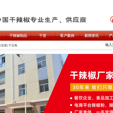
干辣椒制品
干货
客户案例
新闻资讯
产
黄花菜
|
干豆角