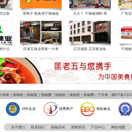
武汉客
章鸭子 熟食用干辣椒批
久久丫 干辣椒调料 再
广东百
发什么
匡老五辣业再签一大单
正宗湘菜 正宗家乡味
干辣椒
小米椒
|
辣椒粉
|
辣椒面
|
辣椒圈
|
辣椒粉
|
辣椒面
|
辣椒圈
|
干豆角
湘ICP备1201
18年从业
优秀商户
有机食品
关于我们
联系我们
辣椒百科
新闻资讯
产品中心
网站地图