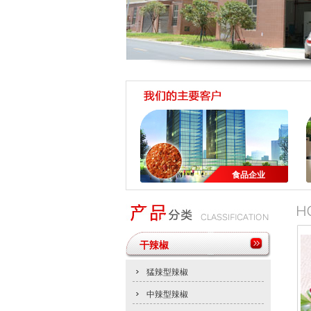
老五辣椒基地
老五辣业销售网络覆盖全国
老五辣业与隆平高科、湘研种业合作
食品企业
干辣椒
猛辣型辣椒
中辣型辣椒