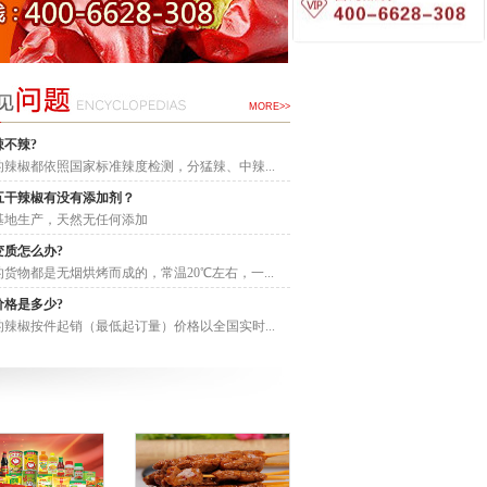
MORE>>
辣不辣?
的辣椒都依照国家标准辣度检测，分猛辣、中辣...
五干辣椒有没有添加剂？
基地生产，天然无任何添加
变质怎么办?
货物都是无烟烘烤而成的，常温20℃左右，一...
价格是多少?
皱皮椒干辣椒风味特点｜匡
魔鬼椒干辣椒辣度有多猛？
的辣椒按件起销（最低起订量）价格以全国实时...