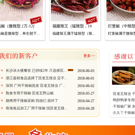
线椒（微辣型 2万-3万
福建辣王（猛辣型，10
灯笼椒（中辣型
线椒是微辣型，单生朝下...
福建辣王属于猛辣型（辣...
灯笼椒属于微辣型
更多>>
长沙冰火楼餐饮 已持续2年 只选择匡...
2018-06-03
浙江嘉程食品选择了匡老五辣业 定不...
2018-06-01
深圳 广州干辣椒批发 匡老五辣业 厂...
2016-06-02
熟食专用干辣椒 匡老五野山椒
2016-05-27
·匡老五辣业 
·鸭脖鸭掌专
烧烤用干辣椒采购 找他们 就对了
2016-04-27
·干辣椒厂家
珠海食品加工厂用干辣椒 找匡老五辣...
2016-04-28
·久久丫干辣椒