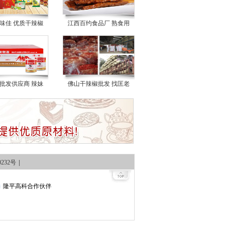
味佳 优质干辣椒
江西百约食品厂 熟食用
批发供应商 辣妹
佛山干辣椒批发 找匡老
0232号
|
隆平高科合作伙伴