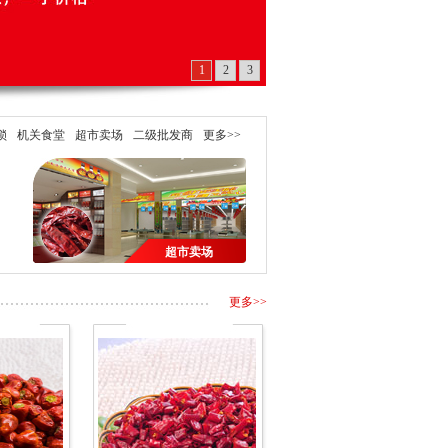
1
2
3
锁
机关食堂
超市卖场
二级批发商
更多>>
超市卖场
更多>>