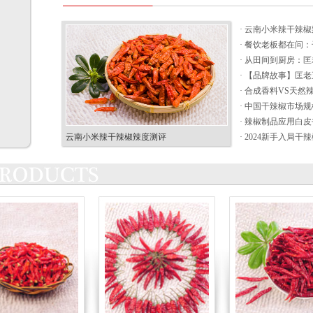
· 云南小米辣干辣椒
· 餐饮老板都在问：
· 从田间到厨房：匡
· 【品牌故事】匡老
· 合成香料VS天然
· 中国干辣椒市场规
· 辣椒制品应用白皮
云南小米辣干辣椒辣度测评
· 2024新手入局干