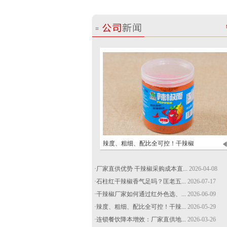
如何通过红外色选、农
辣度、粗细、配比全可控！干辣椒
·厂家直供优势 干辣椒采购成本直...
2026-04-08
·石柱红干辣椒香气足吗？匡老五...
2026-07-17
·干辣椒厂家如何通过红外色选、...
2026-06-09
·辣度、粗细、配比全可控！干辣...
2026-05-29
·连锁餐饮降本增效：厂家直供地...
2026-03-26