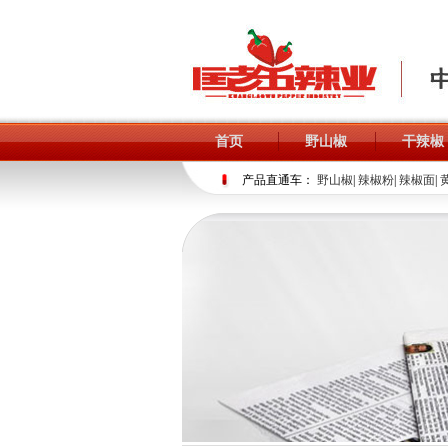
首页
野山椒
干辣椒
产品直通车：
野山椒
|
辣椒粉
|
辣椒面
|