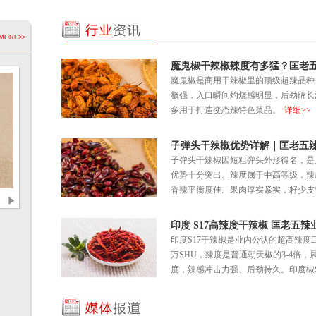
MORE>>
魔鬼椒干辣椒辣度有多猛？匡老五辣
魔鬼椒是商用干辣椒里的顶级超辣品种，
极强，入口瞬间灼烧感明显，后劲绵长
多用于打造变态辣特色菜品。
详细>>
子弹头干辣椒优势详解｜匡老五辣业
子弹头干辣椒因短粗弹头外形得名，是
优势十分突出。辣度属于中高等级，辣
香辣平衡度佳。果肉厚实紧实，籽少皮韧.
厂家直供优势 干辣椒采购成本直降
石柱红干辣椒香气足吗？匡
印度 S17高辣度干辣椒 匡老五辣业
印度S17干辣椒是业内公认的超高辣度工
万SHU，辣度是普通朝天椒的3-4倍
度，辣感冲击力强、后劲持久。印度椒S17