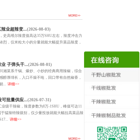
MORE>>
业超辣变...
(2026-08-03)
史高维尔辣度值高达35万SHU左右，辣度冲击力
浓烈，仅米粒大小的分量就能大幅提升菜品辣度，
 子弹头干...
(2026-08-01)
川湘菜系干锅、爆炒、小炒的经典商用辣椒，综合
感醇厚绵长，入口不燥不呛，回口带有自然椒香，
..
详细>>
老五辣
干辣椒厂家如何通过红外色选、农
辣度、
可批量供应...
(2026-07-31)
业级干辣椒，辣度参数为8万-1SHU，峰值可达11
，属于猛辣特辣级别，仅少量投放就能大幅拉高菜品辣
...
详细>>
MORE>>