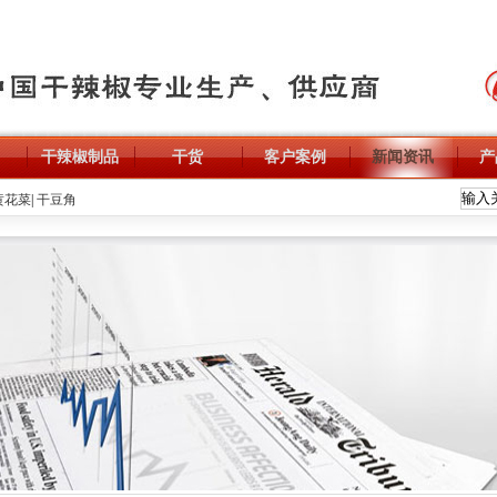
干辣椒制品
干货
客户案例
新闻资讯
产
黄花菜
|
干豆角